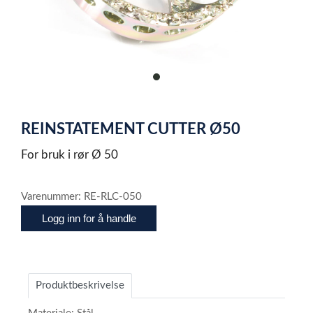
item
0
Item
1
REINSTATEMENT CUTTER Ø50
of
1
For bruk i rør Ø 50
Varenummer: RE-RLC-050
Logg inn for å handle
Produktbeskrivelse