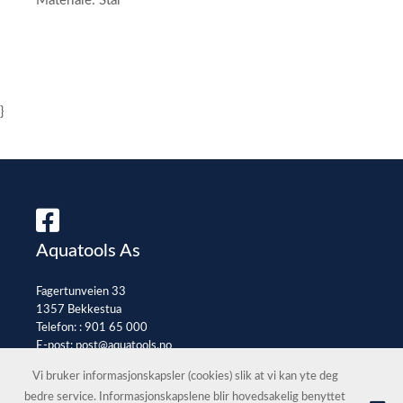
Materiale: Stål
}
Aquatools As
Fagertunveien 33
1357 Bekkestua
Telefon: :
901 65 000
E-post:
post@aquatools.no
Selgerportal
Vi bruker informasjonskapsler (cookies) slik at vi kan yte deg
bedre service. Informasjonskapslene blir hovedsakelig benyttet