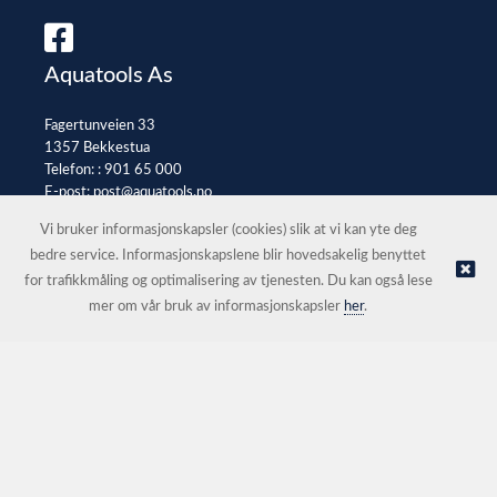
Aquatools As
Fagertunveien 33
1357 Bekkestua
Telefon: :
901 65 000
E-post:
post@aquatools.no
Selgerportal
Vi bruker informasjonskapsler (cookies) slik at vi kan yte deg
bedre service. Informasjonskapslene blir hovedsakelig benyttet
for trafikkmåling og optimalisering av tjenesten. Du kan også lese
© Aquatools As |
Nettbutikk levert av Kréatif
mer om vår bruk av informasjonskapsler
her
.