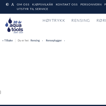
OM OSS
KJØPSVILKÅR
KONTAKT OSS
PERSONVERN
UTSTYR TIL SERVICE
HØYTRYKK
RENSING
RØR
« Tilbake
Du er her:
Rensing
Renseplugger
}