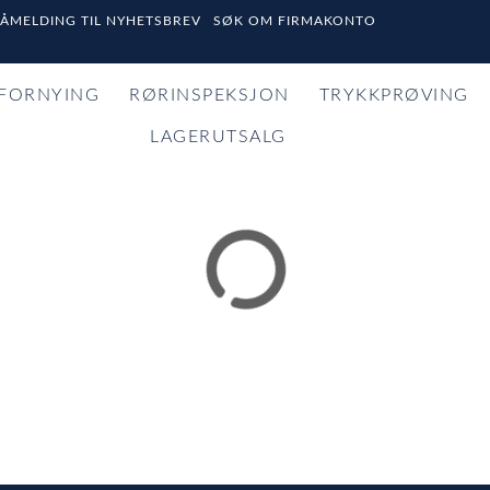
PÅMELDING TIL NYHETSBREV
SØK OM FIRMAKONTO
FORNYING
RØRINSPEKSJON
TRYKKPRØVING
LAGERUTSALG