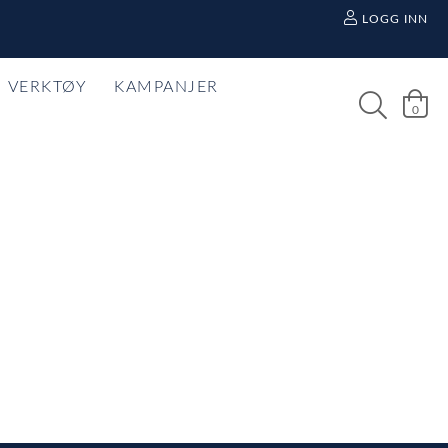
LOGG INN
VERKTØY
KAMPANJER
0