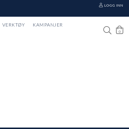
LOGG INN
VERKTØY
KAMPANJER
0