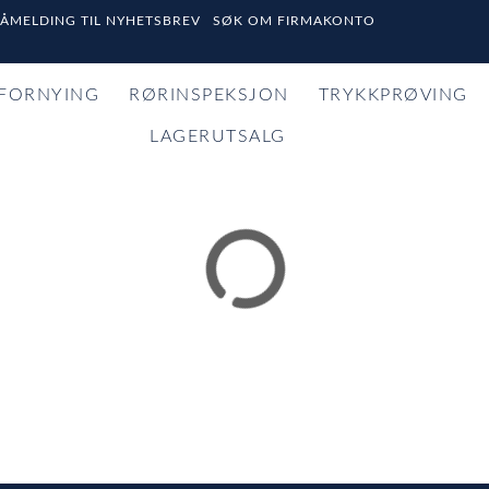
PÅMELDING TIL NYHETSBREV
SØK OM FIRMAKONTO
FORNYING
RØRINSPEKSJON
TRYKKPRØVING
LAGERUTSALG