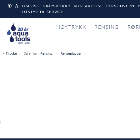
OM OSS
KJØPSVILKÅR
KONTAKT OSS
PERSONVERN
UTSTYR TIL SERVICE
HØYTRYKK
RENSING
RØR
« Tilbake
Du er her:
Rensing
Renseplugger
}