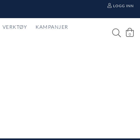
LOGG INN
VERKTØY
KAMPANJER
0