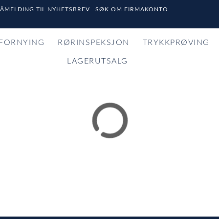
PÅMELDING TIL NYHETSBREV
SØK OM FIRMAKONTO
FORNYING
RØRINSPEKSJON
TRYKKPRØVING
LAGERUTSALG