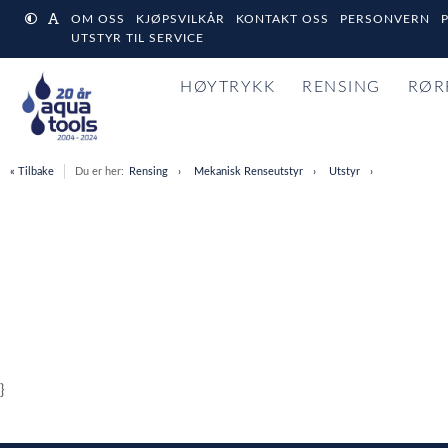
OM OSS
KJØPSVILKÅR
KONTAKT OSS
PERSONVERN
UTSTYR TIL SERVICE
HØYTRYKK
RENSING
RØR
« Tilbake
Du er her:
Rensing
Mekanisk Renseutstyr
Utstyr
}