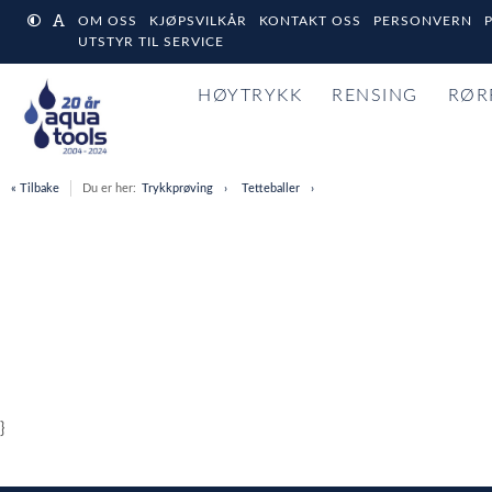
OM OSS
KJØPSVILKÅR
KONTAKT OSS
PERSONVERN
UTSTYR TIL SERVICE
HØYTRYKK
RENSING
RØR
« Tilbake
Du er her:
Trykkprøving
Tetteballer
}