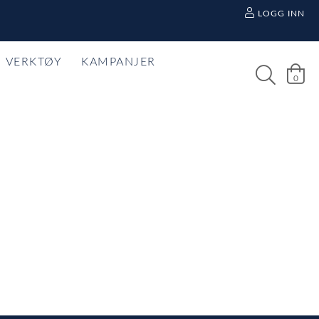
LOGG INN
VERKTØY
KAMPANJER
0