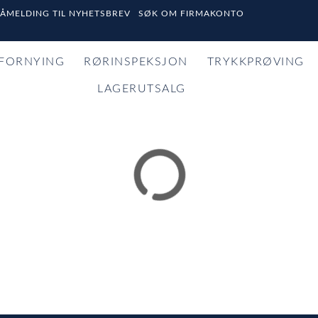
PÅMELDING TIL NYHETSBREV
SØK OM FIRMAKONTO
FORNYING
RØRINSPEKSJON
TRYKKPRØVING
LAGERUTSALG