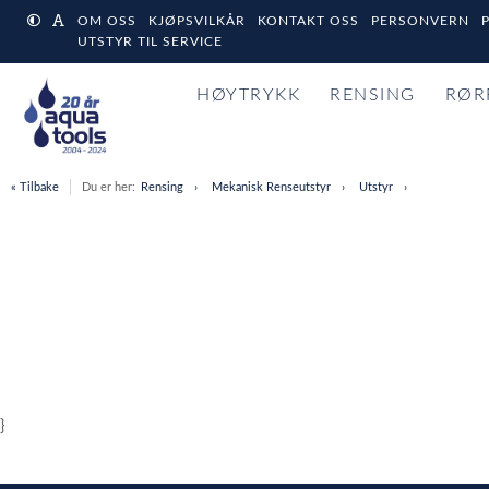
OM OSS
KJØPSVILKÅR
KONTAKT OSS
PERSONVERN
UTSTYR TIL SERVICE
HØYTRYKK
RENSING
RØR
« Tilbake
Du er her:
Rensing
Mekanisk Renseutstyr
Utstyr
}