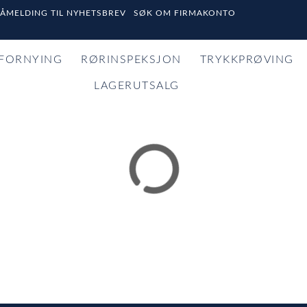
PÅMELDING TIL NYHETSBREV
SØK OM FIRMAKONTO
FORNYING
RØRINSPEKSJON
TRYKKPRØVING
LAGERUTSALG