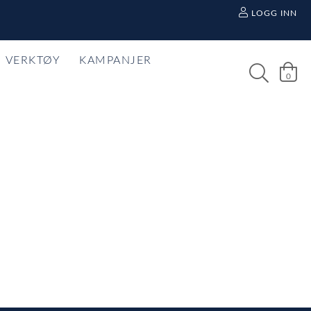
LOGG INN
VERKTØY
KAMPANJER
0