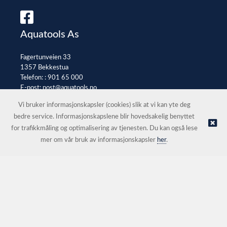
Aquatools As
Fagertunveien 33
1357 Bekkestua
Telefon: :
901 65 000
E-post:
post@aquatools.no
Selgerportal
Vi bruker informasjonskapsler (cookies) slik at vi kan yte deg
bedre service. Informasjonskapslene blir hovedsakelig benyttet
for trafikkmåling og optimalisering av tjenesten. Du kan også lese
© Aquatools As |
Nettbutikk levert av Kréatif
mer om vår bruk av informasjonskapsler
her
.