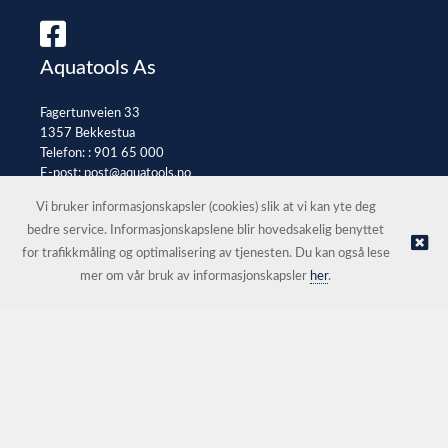
Aquatools As
Fagertunveien 33
1357 Bekkestua
Telefon: :
901 65 000
E-post:
post@aquatools.no
Selgerportal
Vi bruker informasjonskapsler (cookies) slik at vi kan yte deg
bedre service. Informasjonskapslene blir hovedsakelig benyttet
for trafikkmåling og optimalisering av tjenesten. Du kan også lese
© Aquatools As |
Nettbutikk levert av Kréatif
mer om vår bruk av informasjonskapsler
her
.