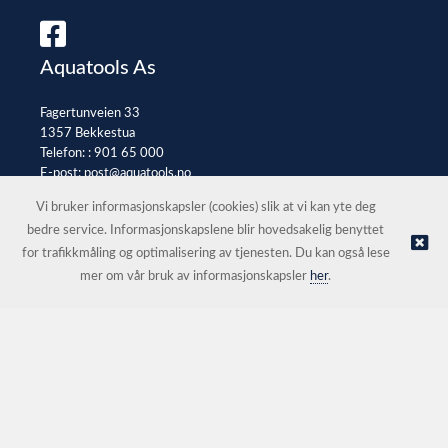
Aquatools As
Fagertunveien 33
1357 Bekkestua
Telefon: :
901 65 000
E-post:
post@aquatools.no
Selgerportal
Vi bruker informasjonskapsler (cookies) slik at vi kan yte deg
bedre service. Informasjonskapslene blir hovedsakelig benyttet
for trafikkmåling og optimalisering av tjenesten. Du kan også lese
© Aquatools As |
Nettbutikk levert av Kréatif
mer om vår bruk av informasjonskapsler
her
.