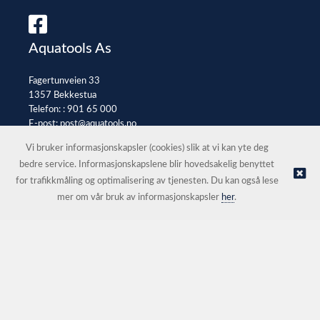
Aquatools As
Fagertunveien 33
1357 Bekkestua
Telefon: :
901 65 000
E-post:
post@aquatools.no
Selgerportal
Vi bruker informasjonskapsler (cookies) slik at vi kan yte deg
bedre service. Informasjonskapslene blir hovedsakelig benyttet
for trafikkmåling og optimalisering av tjenesten. Du kan også lese
© Aquatools As |
Nettbutikk levert av Kréatif
mer om vår bruk av informasjonskapsler
her
.