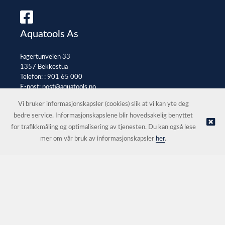
Aquatools As
Fagertunveien 33
1357 Bekkestua
Telefon: :
901 65 000
E-post:
post@aquatools.no
Selgerportal
Vi bruker informasjonskapsler (cookies) slik at vi kan yte deg
bedre service. Informasjonskapslene blir hovedsakelig benyttet
for trafikkmåling og optimalisering av tjenesten. Du kan også lese
© Aquatools As |
Nettbutikk levert av Kréatif
mer om vår bruk av informasjonskapsler
her
.