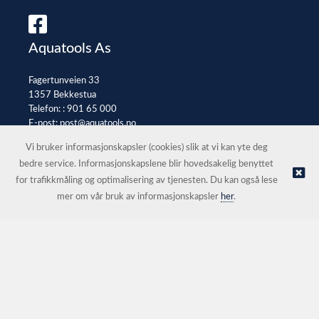
Aquatools As
Fagertunveien 33
1357 Bekkestua
Telefon: :
901 65 000
E-post:
post@aquatools.no
Selgerportal
Vi bruker informasjonskapsler (cookies) slik at vi kan yte deg
bedre service. Informasjonskapslene blir hovedsakelig benyttet
for trafikkmåling og optimalisering av tjenesten. Du kan også lese
© Aquatools As |
Nettbutikk levert av Kréatif
mer om vår bruk av informasjonskapsler
her
.