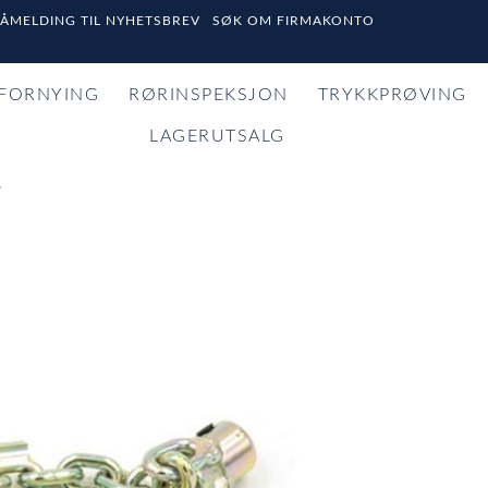
PÅMELDING TIL NYHETSBREV
SØK OM FIRMAKONTO
FORNYING
RØRINSPEKSJON
TRYKKPRØVING
LAGERUTSALG