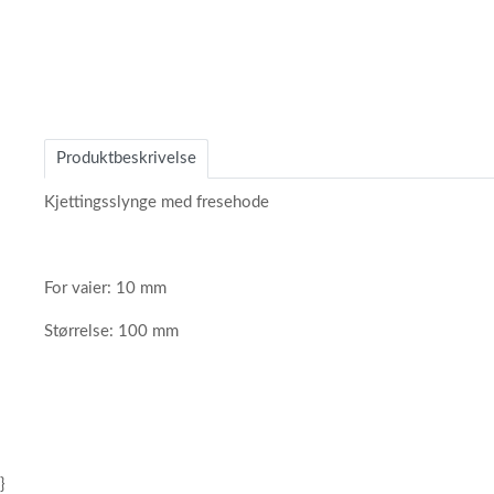
Item
1
of
Produktbeskrivelse
1
Kjettingsslynge med fresehode
For vaier: 10 mm
Størrelse: 100 mm
}