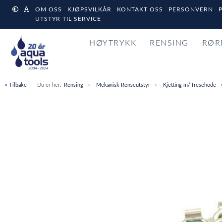
OM OSS
KJØPSVILKÅR
KONTAKT OSS
PERSONVERN
UTSTYR TIL SERVICE
HØYTRYKK
RENSING
RØR
« Tilbake
Du er her:
Rensing
Mekanisk Renseutstyr
Kjetting m/ fresehode