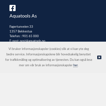
Aquatools As
Fagertunveien 33
1357 Bekkestua
Telefon: :
901 65 000
E-post:
post@aquatools.no
Selgerportal
Vi bruker informasjonskapsler (cookies) slik at vi kan yte deg
bedre service. Informasjonskapslene blir hovedsakelig benyttet
for trafikkmåling og optimalisering av tjenesten. Du kan også lese
© Aquatools As |
Nettbutikk levert av Kréatif
mer om vår bruk av informasjonskapsler
her
.