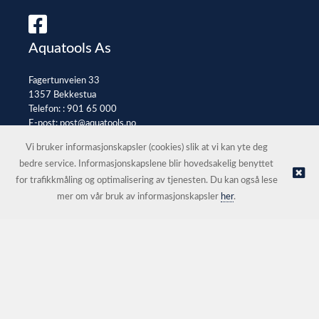
Aquatools As
Fagertunveien 33
1357 Bekkestua
Telefon: :
901 65 000
E-post:
post@aquatools.no
Selgerportal
Vi bruker informasjonskapsler (cookies) slik at vi kan yte deg
bedre service. Informasjonskapslene blir hovedsakelig benyttet
for trafikkmåling og optimalisering av tjenesten. Du kan også lese
© Aquatools As |
Nettbutikk levert av Kréatif
mer om vår bruk av informasjonskapsler
her
.