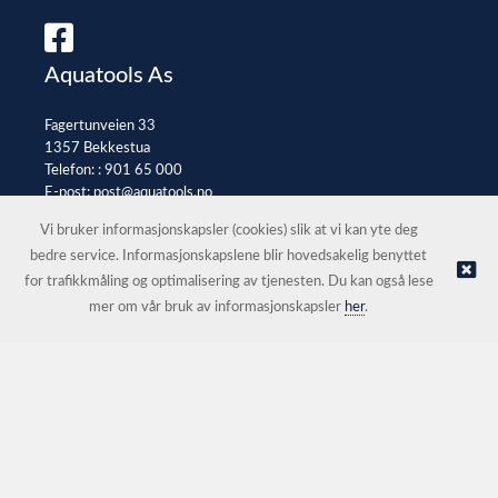
Aquatools As
Fagertunveien 33
1357 Bekkestua
Telefon: :
901 65 000
E-post:
post@aquatools.no
Selgerportal
Vi bruker informasjonskapsler (cookies) slik at vi kan yte deg
bedre service. Informasjonskapslene blir hovedsakelig benyttet
for trafikkmåling og optimalisering av tjenesten. Du kan også lese
© Aquatools As |
Nettbutikk levert av Kréatif
mer om vår bruk av informasjonskapsler
her
.