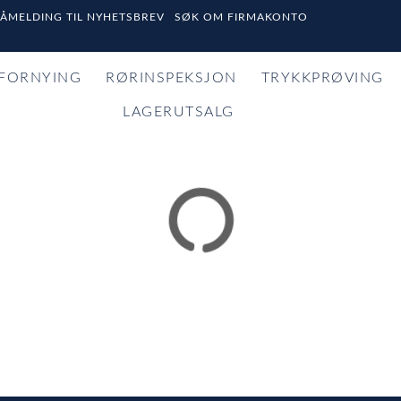
PÅMELDING TIL NYHETSBREV
SØK OM FIRMAKONTO
FORNYING
RØRINSPEKSJON
TRYKKPRØVING
LAGERUTSALG