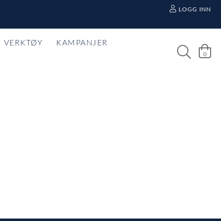
LOGG INN
VERKTØY
KAMPANJER
0