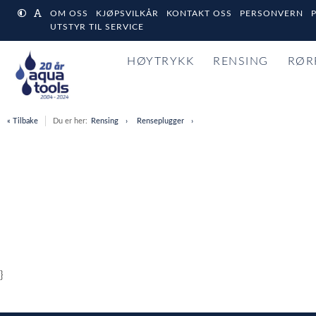
OM OSS
KJØPSVILKÅR
KONTAKT OSS
PERSONVERN
UTSTYR TIL SERVICE
HØYTRYKK
RENSING
RØR
« Tilbake
Du er her:
Rensing
Renseplugger
}