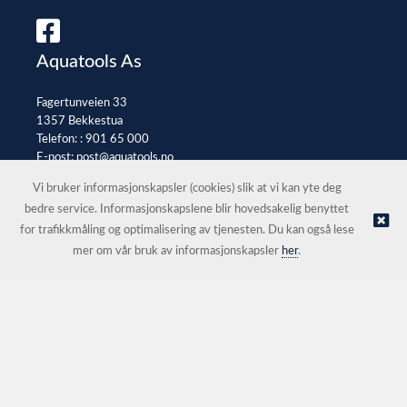
Aquatools As
Fagertunveien 33
1357 Bekkestua
Telefon: :
901 65 000
E-post:
post@aquatools.no
Selgerportal
Vi bruker informasjonskapsler (cookies) slik at vi kan yte deg
bedre service. Informasjonskapslene blir hovedsakelig benyttet
for trafikkmåling og optimalisering av tjenesten. Du kan også lese
© Aquatools As |
Nettbutikk levert av Kréatif
mer om vår bruk av informasjonskapsler
her
.