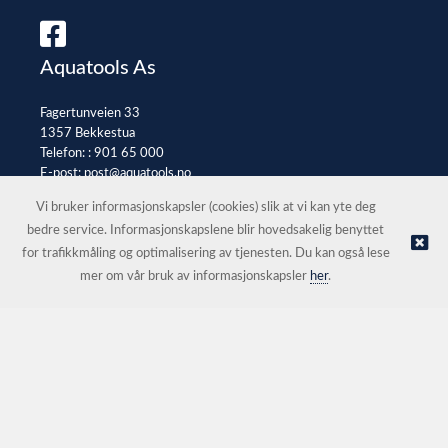
Aquatools As
Fagertunveien 33
1357 Bekkestua
Telefon: :
901 65 000
E-post:
post@aquatools.no
Selgerportal
Vi bruker informasjonskapsler (cookies) slik at vi kan yte deg
bedre service. Informasjonskapslene blir hovedsakelig benyttet
for trafikkmåling og optimalisering av tjenesten. Du kan også lese
© Aquatools As |
Nettbutikk levert av Kréatif
mer om vår bruk av informasjonskapsler
her
.