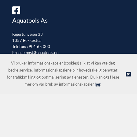
Aquatools As
Fagertunveien 33
1357 Bekkestua
Telefon: :
901 65 000
E-post:
post@aquatools.no
Selgerportal
Vi bruker informasjonskapsler (cookies) slik at vi kan yte deg
bedre service. Informasjonskapslene blir hovedsakelig benyttet
for trafikkmåling og optimalisering av tjenesten. Du kan også lese
© Aquatools As |
Nettbutikk levert av Kréatif
mer om vår bruk av informasjonskapsler
her
.