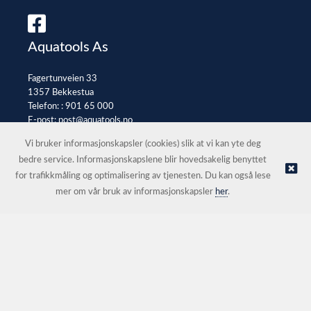
Aquatools As
Fagertunveien 33
1357 Bekkestua
Telefon: :
901 65 000
E-post:
post@aquatools.no
Selgerportal
Vi bruker informasjonskapsler (cookies) slik at vi kan yte deg
bedre service. Informasjonskapslene blir hovedsakelig benyttet
for trafikkmåling og optimalisering av tjenesten. Du kan også lese
© Aquatools As |
Nettbutikk levert av Kréatif
mer om vår bruk av informasjonskapsler
her
.