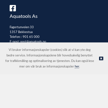
Aquatools As
Fagertunveien 33
1357 Bekkestua
Telefon: :
901 65 000
E-post:
post@aquatools.no
Selgerportal
Vi bruker informasjonskapsler (cookies) slik at vi kan yte deg
bedre service. Informasjonskapslene blir hovedsakelig benyttet
for trafikkmåling og optimalisering av tjenesten. Du kan også lese
© Aquatools As |
Nettbutikk levert av Kréatif
mer om vår bruk av informasjonskapsler
her
.