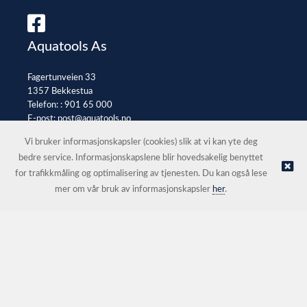
Aquatools As
Fagertunveien 33
1357 Bekkestua
Telefon: :
901 65 000
E-post:
post@aquatools.no
Selgerportal
Vi bruker informasjonskapsler (cookies) slik at vi kan yte deg
bedre service. Informasjonskapslene blir hovedsakelig benyttet
for trafikkmåling og optimalisering av tjenesten. Du kan også lese
© Aquatools As |
Nettbutikk levert av Kréatif
mer om vår bruk av informasjonskapsler
her
.