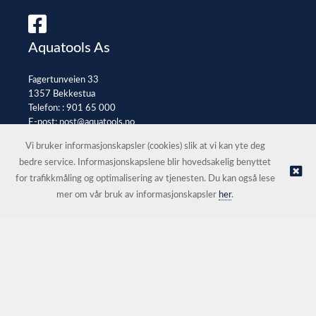
Aquatools As
Fagertunveien 33
1357 Bekkestua
Telefon: :
901 65 000
E-post:
post@aquatools.no
Selgerportal
Vi bruker informasjonskapsler (cookies) slik at vi kan yte deg
bedre service. Informasjonskapslene blir hovedsakelig benyttet
for trafikkmåling og optimalisering av tjenesten. Du kan også lese
© Aquatools As |
Nettbutikk levert av Kréatif
mer om vår bruk av informasjonskapsler
her
.