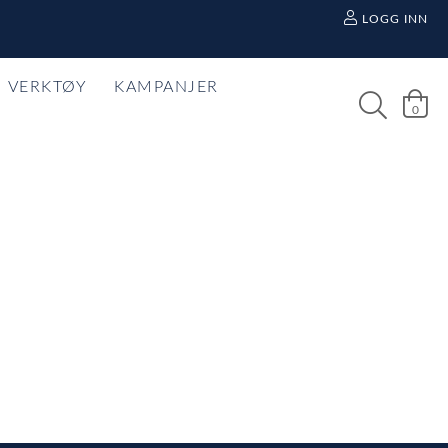
LOGG INN
VERKTØY
KAMPANJER
0