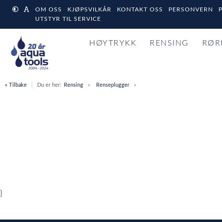
OM OSS
KJØPSVILKÅR
KONTAKT OSS
PERSONVERN
UTSTYR TIL SERVICE
HØYTRYKK
RENSING
RØR
« Tilbake
Du er her:
Rensing
Renseplugger
}