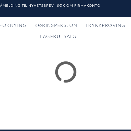
PÅMELDING TIL NYHETSBREV
SØK OM FIRMAKONTO
FORNYING
RØRINSPEKSJON
TRYKKPRØVING
LAGERUTSALG