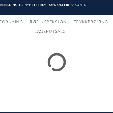
PÅMELDING TIL NYHETSBREV
SØK OM FIRMAKONTO
FORNYING
RØRINSPEKSJON
TRYKKPRØVING
LAGERUTSALG