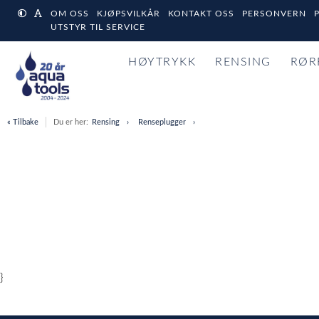
OM OSS
KJØPSVILKÅR
KONTAKT OSS
PERSONVERN
UTSTYR TIL SERVICE
HØYTRYKK
RENSING
RØR
« Tilbake
Du er her:
Rensing
Renseplugger
}