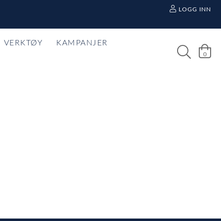
LOGG INN
VERKTØY
KAMPANJER
0