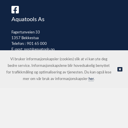
Aquatools As
Fagertunveien 33
1357 Bekkestua
Telefon: :
901 65 000
E-post:
post@aquatools.no
Selgerportal
Vi bruker informasjonskapsler (cookies) slik at vi kan yte deg
bedre service. Informasjonskapslene blir hovedsakelig benyttet
for trafikkmåling og optimalisering av tjenesten. Du kan også lese
© Aquatools As |
Nettbutikk levert av Kréatif
mer om vår bruk av informasjonskapsler
her
.