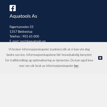
Aquatools As
Fagertunveien 33
1357 Bekkestua
Telefon: :
901 65 000
E-post:
post@aquatools.no
Selgerportal
Vi bruker informasjonskapsler (cookies) slik at vi kan yte deg
bedre service. Informasjonskapslene blir hovedsakelig benyttet
for trafikkmåling og optimalisering av tjenesten. Du kan også lese
© Aquatools As |
Nettbutikk levert av Kréatif
mer om vår bruk av informasjonskapsler
her
.