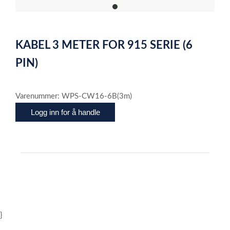
item
0
Item
1
KABEL 3 METER FOR 915 SERIE (6
of
1
PIN)
Varenummer: WPS-CW16-6B(3m)
Logg inn for å handle
}