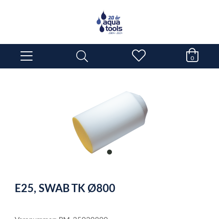
0
item
0
Item
1
E25, SWAB TK Ø800
of
1