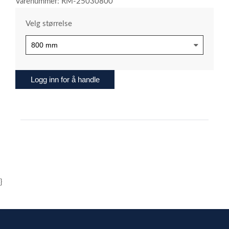
Varenummer: RM-25030800
Velg størrelse
Logg inn for å handle
}