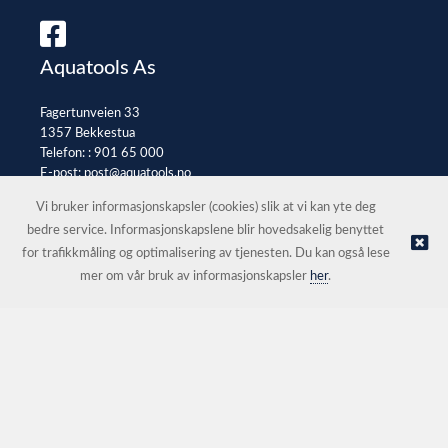
Aquatools As
Fagertunveien 33
1357 Bekkestua
Telefon: :
901 65 000
E-post:
post@aquatools.no
Selgerportal
Vi bruker informasjonskapsler (cookies) slik at vi kan yte deg
bedre service. Informasjonskapslene blir hovedsakelig benyttet
for trafikkmåling og optimalisering av tjenesten. Du kan også lese
© Aquatools As |
Nettbutikk levert av Kréatif
mer om vår bruk av informasjonskapsler
her
.