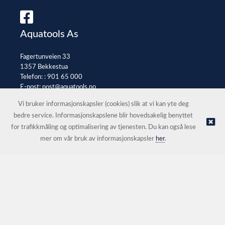
Aquatools As
Fagertunveien 33
1357 Bekkestua
Telefon: :
901 65 000
E-post:
post@aquatools.no
Selgerportal
Vi bruker informasjonskapsler (cookies) slik at vi kan yte deg
bedre service. Informasjonskapslene blir hovedsakelig benyttet
for trafikkmåling og optimalisering av tjenesten. Du kan også lese
© Aquatools As |
Nettbutikk levert av Kréatif
mer om vår bruk av informasjonskapsler
her
.