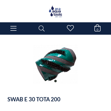
0
item
0
Item
1
SWAB E 30 TOTA 200
of
1