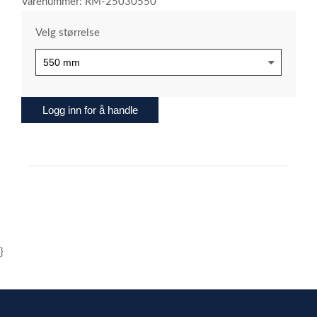
Varenummer: RM-25030550
Velg størrelse
Logg inn for å handle
}