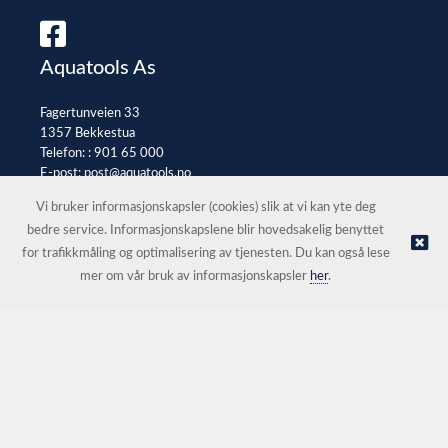
Aquatools As
Fagertunveien 33
1357 Bekkestua
Telefon: :
901 65 000
E-post:
post@aquatools.no
Selgerportal
Vi bruker informasjonskapsler (cookies) slik at vi kan yte deg
bedre service. Informasjonskapslene blir hovedsakelig benyttet
for trafikkmåling og optimalisering av tjenesten. Du kan også lese
© Aquatools As |
Nettbutikk levert av Kréatif
mer om vår bruk av informasjonskapsler
her
.