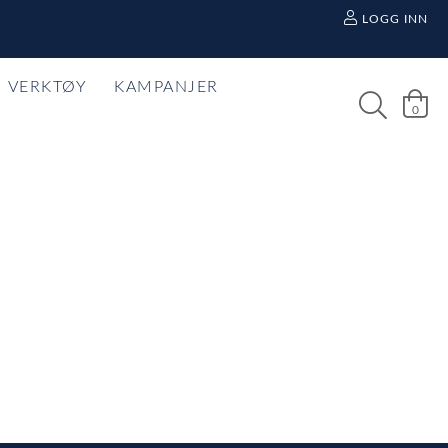
LOGG INN
VERKTØY
KAMPANJER
0