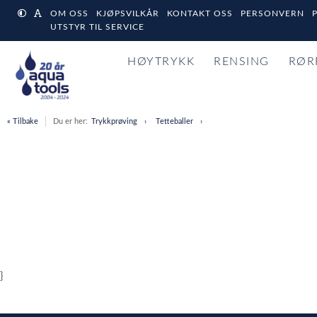
OM OSS
KJØPSVILKÅR
KONTAKT OSS
PERSONVERN
UTSTYR TIL SERVICE
HØYTRYKK
RENSING
RØR
« Tilbake
Du er her:
Trykkprøving
Tetteballer
}