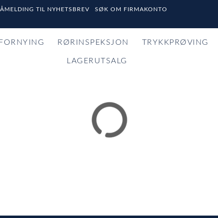
PÅMELDING TIL NYHETSBREV
SØK OM FIRMAKONTO
FORNYING
RØRINSPEKSJON
TRYKKPRØVING
LAGERUTSALG