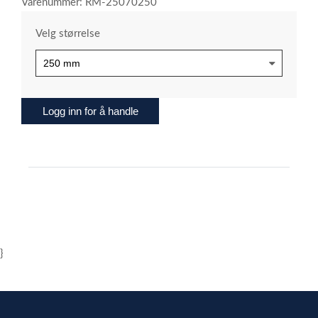
Varenummer: RM-25070250
Velg størrelse
Logg inn for å handle
}