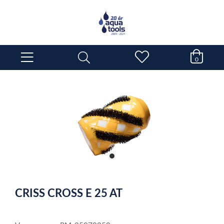
0
item
0
Item
1
CRISS CROSS E 25 AT
of
1