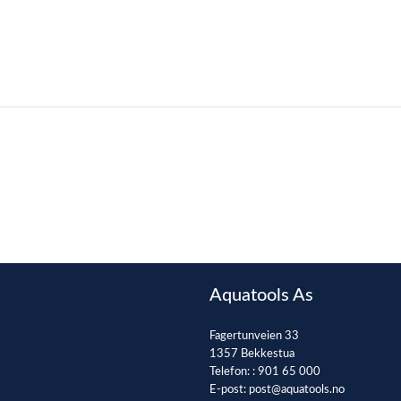
Aquatools As
Fagertunveien 33
1357 Bekkestua
Telefon: :
901 65 000
E-post:
post@aquatools.no