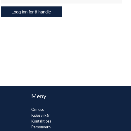
Logg inn for å handle
Meny
Om oss
Kjøpsvilkår
Kontakt oss
Personvern