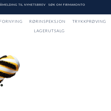
PÅMELDING TIL NYHETSBREV
SØK OM FIRMAKONTO
FORNYING
RØRINSPEKSJON
TRYKKPRØVING
LAGERUTSALG
item
0