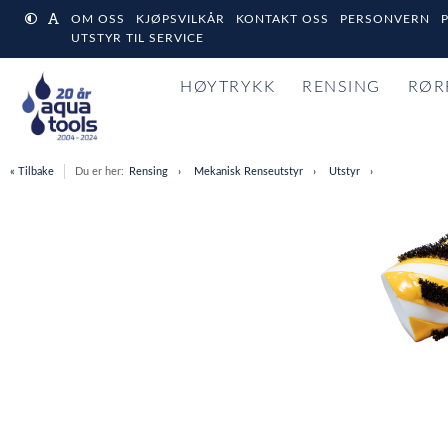
OM OSS
KJØPSVILKÅR
KONTAKT OSS
PERSONVERN
UTSTYR TIL SERVICE
HØYTRYKK
RENSING
RØR
« Tilbake
Du er her:
Rensing
Mekanisk Renseutstyr
Utstyr
Item
1
of
1