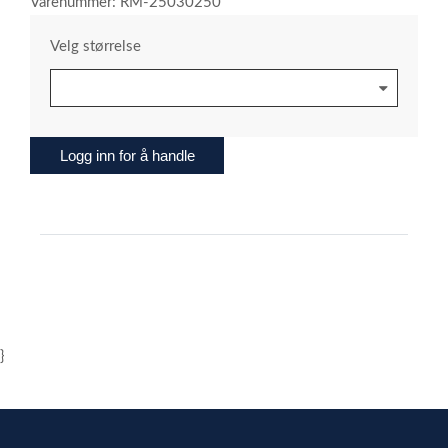
Varenummer: RM-25030250
Velg størrelse
Logg inn for å handle
}