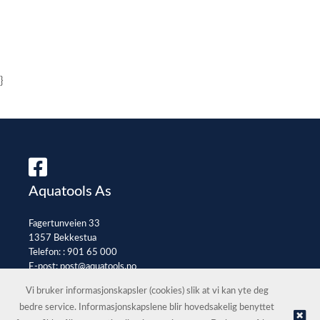
}
Aquatools As
Fagertunveien 33
1357 Bekkestua
Telefon: :
901 65 000
E-post:
post@aquatools.no
Selgerportal
Vi bruker informasjonskapsler (cookies) slik at vi kan yte deg
bedre service. Informasjonskapslene blir hovedsakelig benyttet