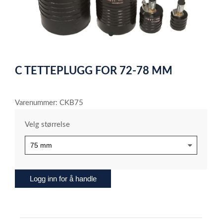
item
0
Item
1
C TETTEPLUGG FOR 72-78 MM
of
1
Varenummer: CKB75
Velg størrelse
Logg inn for å handle