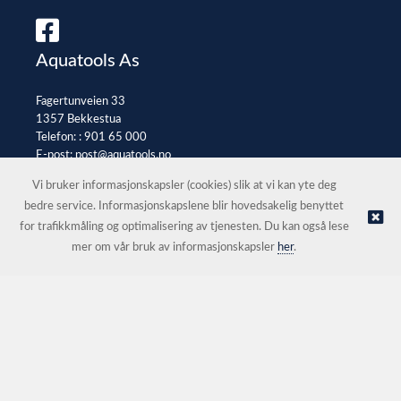
Aquatools As
Fagertunveien 33
1357 Bekkestua
Telefon: :
901 65 000
E-post:
post@aquatools.no
Selgerportal
Vi bruker informasjonskapsler (cookies) slik at vi kan yte deg
bedre service. Informasjonskapslene blir hovedsakelig benyttet
for trafikkmåling og optimalisering av tjenesten. Du kan også lese
© Aquatools As |
Nettbutikk levert av Kréatif
mer om vår bruk av informasjonskapsler
her
.