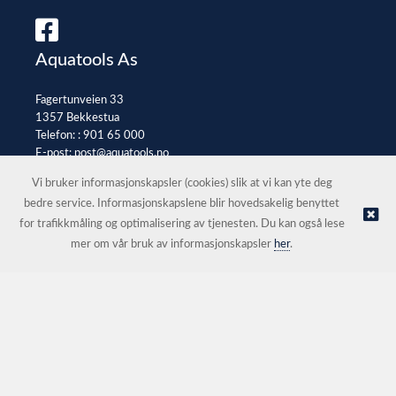
Aquatools As
Fagertunveien 33
1357 Bekkestua
Telefon: :
901 65 000
E-post:
post@aquatools.no
Selgerportal
Vi bruker informasjonskapsler (cookies) slik at vi kan yte deg
bedre service. Informasjonskapslene blir hovedsakelig benyttet
for trafikkmåling og optimalisering av tjenesten. Du kan også lese
© Aquatools As |
Nettbutikk levert av Kréatif
mer om vår bruk av informasjonskapsler
her
.