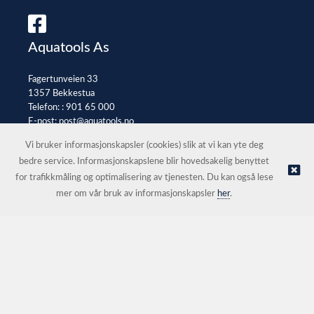
Aquatools As
Fagertunveien 33
1357 Bekkestua
Telefon: :
901 65 000
E-post:
post@aquatools.no
Selgerportal
Vi bruker informasjonskapsler (cookies) slik at vi kan yte deg
bedre service. Informasjonskapslene blir hovedsakelig benyttet
for trafikkmåling og optimalisering av tjenesten. Du kan også lese
© Aquatools As |
Nettbutikk levert av Kréatif
mer om vår bruk av informasjonskapsler
her
.