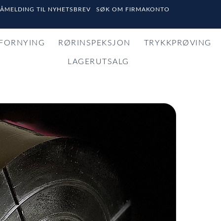
PÅMELDING TIL NYHETSBREV
SØK OM FIRMAKONTO
FORNYING
RØRINSPEKSJON
TRYKKPRØVING
LAGERUTSALG