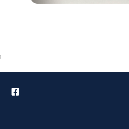
Item
1
of
1
}