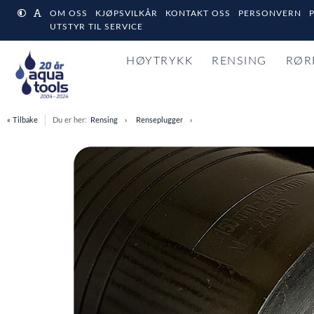
OM OSS
KJØPSVILKÅR
KONTAKT OSS
PERSONVERN
UTSTYR TIL SERVICE
HØYTRYKK
RENSING
RØR
« Tilbake
Du er her:
Rensing
Renseplugger