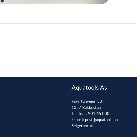
item
0
Aquatools As
Fagertunveien 33
1357 Bekkestua
Telefon: :
901 65 000
E-post:
post@aquatools.no
Selgerportal