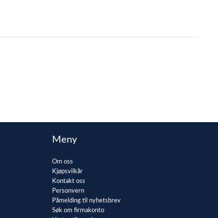
Meny
Om oss
Kjøpsvilkår
Kontakt oss
Personvern
Påmelding til nyhetsbrev
Søk om firmakonto