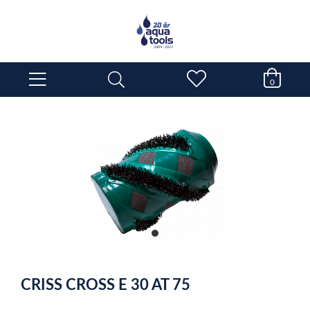
0
item
0
Item
1
CRISS CROSS E 30 AT 75
of
1