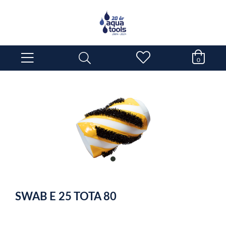
0
item
0
Item
1
SWAB E 25 TOTA 80
of
1