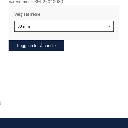
Varenummer: RM-25040080
Velg størrelse
Logg inn for å handle
}