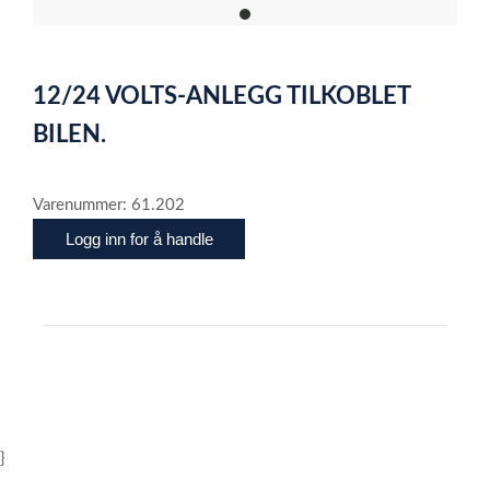
item
0
Item
1
12/24 VOLTS-ANLEGG TILKOBLET
of
1
BILEN.
Varenummer: 61.202
Logg inn for å handle
}