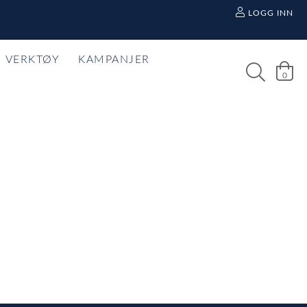
LOGG INN
VERKTØY
KAMPANJER
0