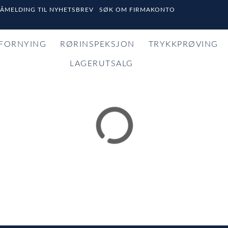
PÅMELDING TIL NYHETSBREV
SØK OM FIRMAKONTO
FORNYING
RØRINSPEKSJON
TRYKKPRØVING
LAGERUTSALG