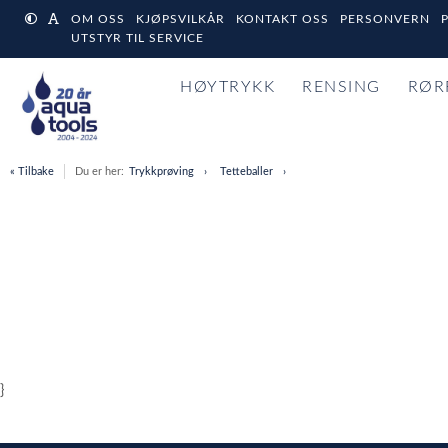
OM OSS
KJØPSVILKÅR
KONTAKT OSS
PERSONVERN
UTSTYR TIL SERVICE
HØYTRYKK
RENSING
RØR
« Tilbake
Du er her:
Trykkprøving
Tetteballer
}