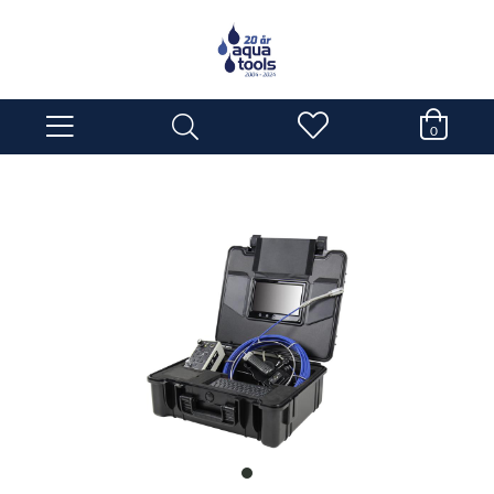
0
item