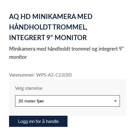
0
Item
1
AQ HD MINIKAMERA MED
of
1
HÅNDHOLDT TROMMEL,
INTEGRERT 9" MONITOR
Minikamera med håndholdt trommel og integrert 9"
monitor
Varenummer: WPS-A2-C23(30)
Velg størrelse
Logg inn for å handle