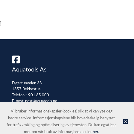
}
Aquatools As
Fagertunveien 33
1357 Bekkestua
Telefon: :
901 65 000
E-post:
post@aquatools.no
Selgerportal
Vi bruker informasjonskapsler (cookies) slik at vi kan yte deg
bedre service. Informasjonskapslene blir hovedsakelig benyttet
for trafikkmåling og optimalisering av tjenesten. Du kan også lese
© Aquatools As |
Nettbutikk levert av Kréatif
mer om vår bruk av informasjonskapsler
her
.